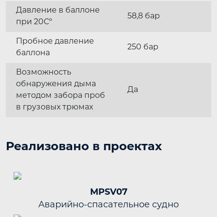
Давление в баллоне
58,8 бар
при 20Сº
Пробное давление
250 бар
баллона
Возможность
обнаружения дыма
Да
методом забора проб
в грузовых трюмах
Реализовано в проектах
MPSV07
Аварийно-спасательное судно