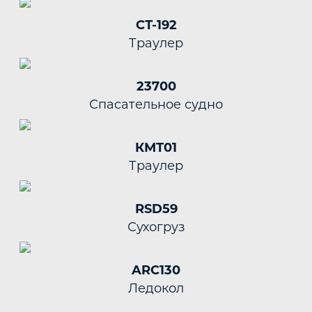
СТ-192
Траулер
23700
Спасательное судно
КМТ01
Траулер
RSD59
Сухогруз
ARC130
Ледокол